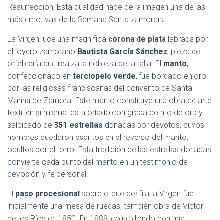
Resurrección. Esta dualidad hace de la imagen una de las
más emotivas de la Semana Santa zamorana.
La Virgen luce una magnífica
corona de plata
labrada por
el joyero zamorano
Bautista García Sánchez
, pieza de
orfebrería que realza la nobleza de la talla. El
manto
,
confeccionado en
terciopelo verde
, fue bordado en oro
por las religiosas franciscanas del convento de Santa
Marina de Zamora. Este manto constituye una obra de arte
textil en sí misma: está orlado con greca de hilo de oro y
salpicado de
351 estrellas
donadas por devotos, cuyos
nombres quedaron escritos en el reverso del manto,
ocultos por el forro. Esta tradición de las estrellas donadas
convierte cada punto del manto en un testimonio de
devoción y fe personal.
El
paso procesional
sobre el que desfila la Virgen fue
inicialmente una mesa de ruedas, también obra de Víctor
de los Ríos en 1950. En 1989, coincidiendo con una