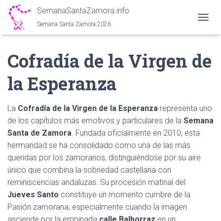
SemanaSantaZamora.info
Semana Santa Zamora 2026
C
A
M
Cofradía de la Virgen de
B
I
A
la Esperanza
R
M
O
La
Cofradía de la Virgen de la Esperanza
representa uno
D
O
de los capítulos más emotivos y particulares de la
Semana
D
Santa de Zamora
. Fundada oficialmente en 2010, esta
E
hermandad se ha consolidado como una de las más
N
A
queridas por los zamoranos, distinguiéndose por su aire
V
único que combina la sobriedad castellana con
E
reminiscencias andaluzas. Su procesión matinal del
G
Jueves Santo
constituye un momento cumbre de la
A
C
Pasión zamorana, especialmente cuando la imagen
I
asciende por la empinada
calle Balborraz
en un