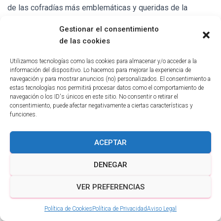
de las cofradías más emblemáticas y queridas de la
Semana ...
Gestionar el consentimiento
de las cookies
LEER MÁS
Utilizamos tecnologías como las cookies para almacenar y/o acceder a la
información del dispositivo. Lo hacemos para mejorar la experiencia de
Hermandad Penitencial de las Siete
navegación y para mostrar anuncios (no) personalizados. El consentimiento a
Palabras
estas tecnologías nos permitirá procesar datos como el comportamiento de
navegación o los ID's únicos en este sitio. No consentir o retirar el
La Hermandad Penitencial de las Siete Palabras representa
consentimiento, puede afectar negativamente a ciertas características y
funciones.
uno de los capítulos más recientes y renovadores de la
Semana Santa ...
ACEPTAR
LEER MÁS
DENEGAR
Hermandad Penitencial de Nuestro Señor
VER PREFERENCIAS
Jesús, Luz y Vida
Política de Cookies
Política de Privacidad
Aviso Legal
La Hermandad Penitencial de Nuestro Señor Jesús, Luz y