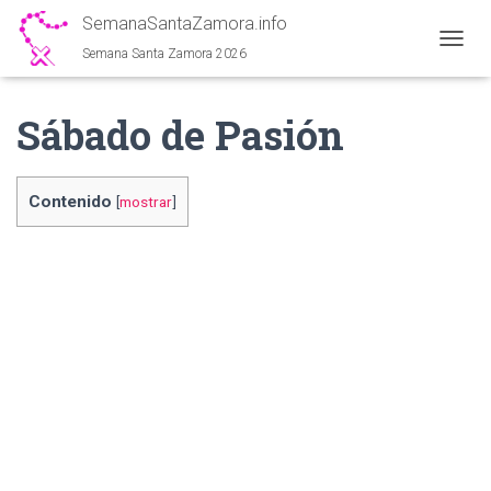
SemanaSantaZamora.info
Semana Santa Zamora 2026
C
A
M
Sábado de Pasión
B
I
A
R
Contenido
[
mostrar
]
M
O
D
O
D
E
N
A
V
E
G
A
C
I